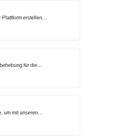
Plattform erstellen
rbehebung für die
prozesse straffen,
chten - unsere
e, um mit unseren