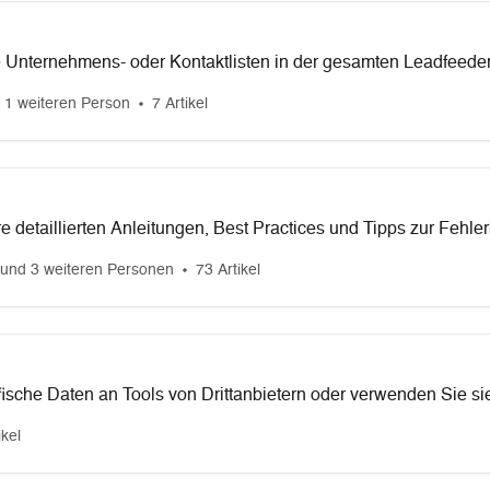
e Unternehmens- oder Kontaktlisten in der gesamten Leadfeeder-
n.
 1 weiteren Person
7 Artikel
e detaillierten Anleitungen, Best Practices und Tipps zur Fehle
dener gängiger CRM-Systeme. Ganz gleich, ob Sie Ihre Vertriebs
und 3 weiteren Personen
73 Artikel
Kundendaten verbessern oder Arbeitsabläufe automatisieren mö
zen Sie bei jedem Schritt auf diesem Weg.
ische Daten an Tools von Drittanbietern oder verwenden Sie si
definierte Workflows zu erstellen.
ikel