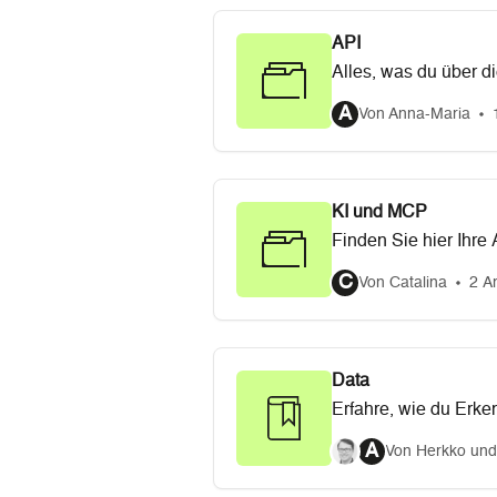
API
Alles, was du über d
A
Von Anna-Maria
KI und MCP
Finden Sie hier Ihre
Fehlerbehebung usw
C
Von Catalina
2 Ar
Data
Erfahre, wie du Erke
A
Von Herkko und