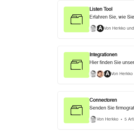
Listen Tool
Erfahren Sie, wie Si
und verwalten könne
A
Von Herkko und
Integrationen
Hier finden Sie unser
Integration verschie
A
Von Herkko 
die Verwaltung von 
Ressourcen unterstüt
Connectoren
Senden Sie firmograf
Connectoren benutzer
Von Herkko
5 Art