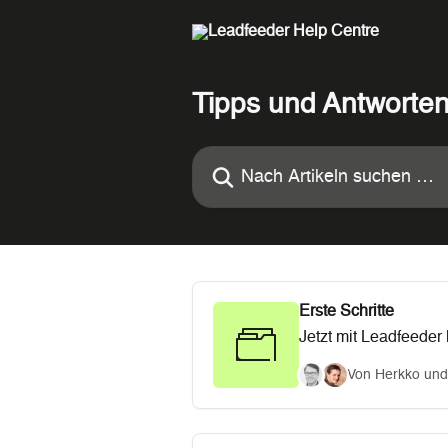
Zum Hauptinhalt springen
Tipps und Antworte
Nach Artikeln suchen …
Erste Schritte
Jetzt mit Leadfeeder
und welche weiteren
Von Herkko und