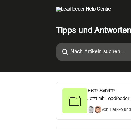
Zum Hauptinhalt springen
Tipps und Antworte
Nach Artikeln suchen …
Erste Schritte
Jetzt mit Leadfeeder
und welche weiteren
Von Herkko und