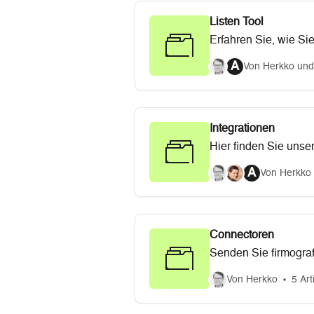
Listen Tool
Erfahren Sie, wie Si
und verwalten könne
A
Von Herkko und
Integrationen
Hier finden Sie unser
Integration verschie
A
Von Herkko 
die Verwaltung von 
Ressourcen unterstüt
Connectoren
Senden Sie firmograf
Connectoren benutzer
Von Herkko
5 Art