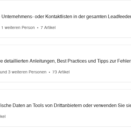
e Unternehmens- oder Kontaktlisten in der gesamten Leadfeeder-
n.
 1 weiteren Person
7 Artikel
e detaillierten Anleitungen, Best Practices und Tipps zur Fehle
dener gängiger CRM-Systeme. Ganz gleich, ob Sie Ihre Vertriebs
und 3 weiteren Personen
73 Artikel
Kundendaten verbessern oder Arbeitsabläufe automatisieren mö
zen Sie bei jedem Schritt auf diesem Weg.
ische Daten an Tools von Drittanbietern oder verwenden Sie si
definierte Workflows zu erstellen.
ikel