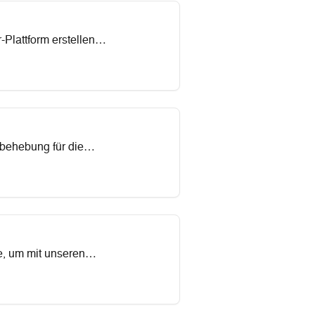
Plattform erstellen
rbehebung für die
prozesse straffen,
chten - unsere
e, um mit unseren