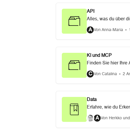
API
Alles, was du über d
A
Von Anna-Maria
KI und MCP
Finden Sie hier Ihre
Fehlerbehebung usw
C
Von Catalina
2 Ar
Data
Erfahre, wie du Erke
A
Von Herkko und