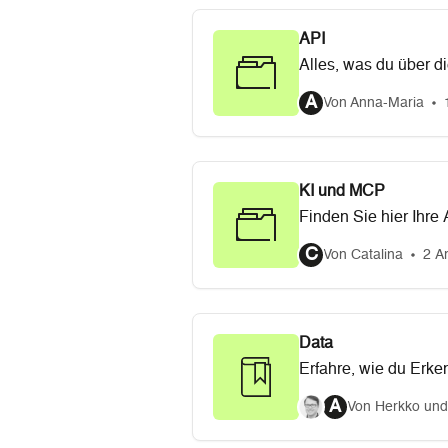
API
Alles, was du über d
A
Von Anna-Maria
KI und MCP
Finden Sie hier Ihre
Fehlerbehebung usw
C
Von Catalina
2 Ar
Data
Erfahre, wie du Erke
A
Von Herkko und