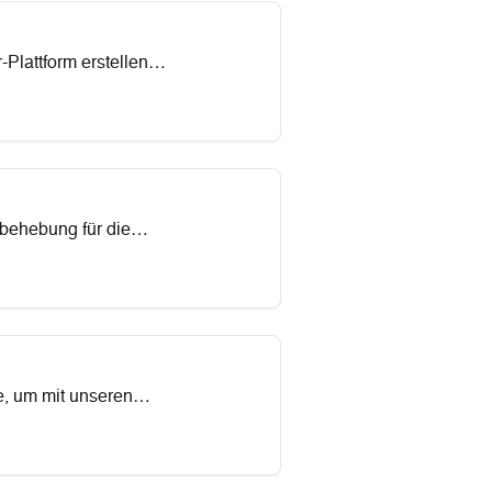
Plattform erstellen
rbehebung für die
prozesse straffen,
chten - unsere
e, um mit unseren