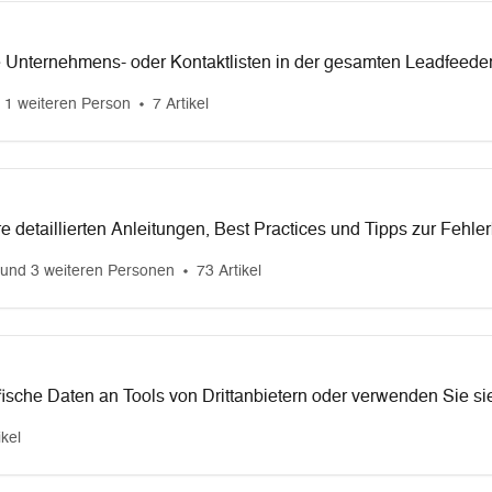
e Unternehmens- oder Kontaktlisten in der gesamten Leadfeeder-
n.
 1 weiteren Person
7 Artikel
e detaillierten Anleitungen, Best Practices und Tipps zur Fehle
dener gängiger CRM-Systeme. Ganz gleich, ob Sie Ihre Vertriebs
und 3 weiteren Personen
73 Artikel
Kundendaten verbessern oder Arbeitsabläufe automatisieren mö
zen Sie bei jedem Schritt auf diesem Weg.
ische Daten an Tools von Drittanbietern oder verwenden Sie si
definierte Workflows zu erstellen.
ikel